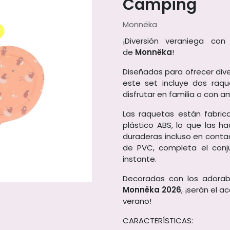
Camping
Monnëka
¡Diversión veraniega co
de
Monnëka
!
Diseñadas para ofrecer divers
este set incluye dos raqu
disfrutar en familia o con a
Las raquetas están fabric
plástico ABS, lo que las 
duraderas incluso en contac
de PVC, completa el conj
instante.
Decoradas con los adorab
Monnëka 2026
, ¡serán el a
verano!
CARACTERÍSTICAS: